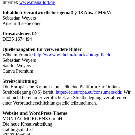
Internet:
www.mana-loft.de
Inhaltlich Verantwortlicher gemäß § 18 Abs. 2 MStV:
Sebastian Weyers
Anschrift siehe oben
Umsatzsteuer-ID
DE35 1674494
Quellenangaben für verwendete Bilder
Wihelm Franck:
http://www.wilhelm-franck-fotografie.de
Sebastian Weyers
Sandra Weyers
Canva Premium
Streitschlichtung
Die Europäische Kommission stellt eine Plattform zur Online-
Streitbeilegung (OS) bereit:
https://ec.europa.eu/consumers/odr
. Wir
sind nicht bereit oder verpflichtet, an Streitbeilegungsverfahren vor
einer Verbraucherschlichtungsstelle teilzunehmen.
Website und WordPress-Theme
MONTAGMORGENS GmbH
Die neue Kreativabteilung
Gahlingspfad 31
47803 Krefeld